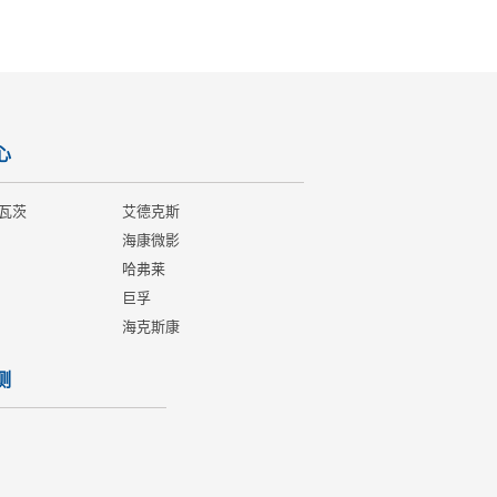
心
瓦茨
艾德克斯
海康微影
哈弗莱
巨孚
海克斯康
测