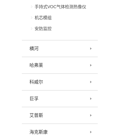
手持式VOC气体检测热像仪
机芯模组
安防监控
横河
哈弗莱
科威尔
巨孚
艾普斯
海克斯康