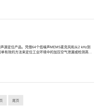
声源定位产品。凭借64个低噪声MEMS麦克风和从2 kHz到
一种简单有效的方法来定位工业环境中的加压空气泄漏或检测高压
页
尾页