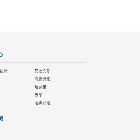
心
瓦茨
艾德克斯
海康微影
哈弗莱
巨孚
海克斯康
测