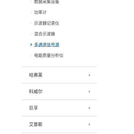
数据采集设备
功率计
示波器记录仪
混合示波器
多通道信号源
电能质量分析仪
哈弗莱
科威尔
巨孚
艾普斯