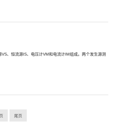
源VS、恒流源IS、电压计VM和电流计IM组成。两个发生源测
页
尾页